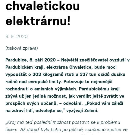
chvaletickou
elektrárnu!
8. 9. 2020
(tisková zpráva)
Pardubice, 8. září 2020 – Největší znečišťovatel ovzduší v
Pardubickém kraji, elektrárna Chvaletice, bude moci
vypouštět o 303 kilogramů rtuti a 337 tun oxidů dusíku
ročně nad evropské limity. Potvrzuje to nejnovější
rozhodnutí o emisních výjimkách. Pardubickému kraji
zbývá už jen jediná možnost, jak verdikt ještě zvrátit ve
prospěch svých občanů, – odvolání. „Pokud vám záleží
na zdraví lidí, odvolejte se,“ vyzývají Zelení.
„Kraj má teď poslední možnost postavit se k problému
čelem. Až doteď bylo ticho po pěšině, současná koalice ve