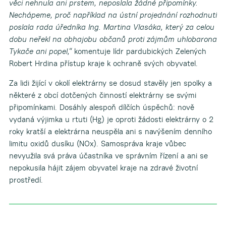
věci nehnula ani prstem, neposlala žádné připomínky.
Nechápeme, proč například na ústní projednání rozhodnutí
poslala rada úředníka Ing. Martina Vlasáka, který za celou
dobu neřekl na obhajobu občanů proti zájmům uhlobarona
Tykače ani popel,“
komentuje lídr pardubických Zelených
Robert Hrdina přístup kraje k ochraně svých obyvatel.
Za lidi žijící v okolí elektrárny se dosud stavěly jen spolky a
některé z obcí dotčených činností elektrárny se svými
připomínkami. Dosáhly alespoň dílčích úspěchů: nově
vydaná výjimka u rtuti (Hg) je oproti žádosti elektrárny o 2
roky kratší a elektrárna neuspěla ani s navýšením denního
limitu oxidů dusíku (NOx). Samospráva kraje vůbec
nevyužila svá práva účastníka ve správním řízení a ani se
nepokusila hájit zájem obyvatel kraje na zdravé životní
prostředí.