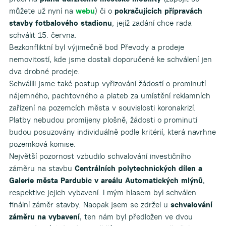
můžete už nyní na
webu
) či o
pokračujících přípravách
stavby fotbalového stadionu
, jejíž zadání chce rada
schválit 15. června.
Bezkonfliktní byl výjimečně bod Převody a prodeje
nemovitostí, kde jsme dostali doporučené ke schválení jen
dva drobné prodeje.
Schválili jsme také postup vyřizování žádostí o prominutí
nájemného, pachtovného a plateb za umístění reklamních
zařízení na pozemcích města v souvislosti koronakrizí.
Platby nebudou promíjeny plošně, žádosti o prominutí
budou posuzovány individuálně podle kritérií, která navrhne
pozemková komise.
Největší pozornost vzbudilo schvalování investičního
záměru na stavbu
Centrálních polytechnických dílen a
Galerie města Pardubic v areálu Automatických mlýnů
,
respektive jejich vybavení. I mým hlasem byl schválen
finální záměr stavby. Naopak jsem se zdržel u
schvalování
záměru na vybavení
, ten nám byl předložen ve dvou