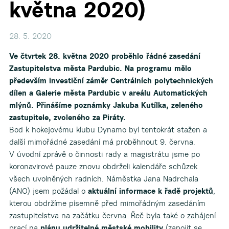
května 2020)
28. 5. 2020
Ve čtvrtek 28. května 2020 proběhlo řádné zasedání
Zastupitelstva města Pardubic. Na programu mělo
především investiční záměr Centrálních polytechnických
dílen a Galerie města Pardubic v areálu Automatických
mlýnů. Přinášíme poznámky Jakuba Kutílka, zeleného
zastupitele, zvoleného za Piráty.
Bod k hokejovému klubu Dynamo byl tentokrát stažen a
další mimořádné zasedání má proběhnout 9. června.
V úvodní zprávě o činnosti rady a magistrátu jsme po
koronavirové pauze znovu obdrželi kalendáře schůzek
všech uvolněných radních. Náměstka Jana Nadrchala
(ANO) jsem požádal o
aktuální informace k řadě projektů
,
kterou obdržíme písemně před mimořádným zasedáním
zastupitelstva na začátku června. Řeč byla také o zahájení
prací na
plánu udržitelné městské mobility
(zapojit se