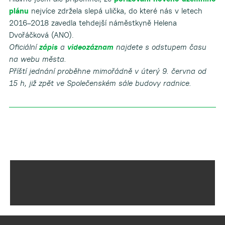
plánu
nejvíce zdržela slepá ulička, do které nás v letech
2016–2018 zavedla tehdejší náměstkyně Helena
Dvořáčková (ANO).
Oficiální
zápis
a
videozáznam
najdete s odstupem času
na webu města.
Příští jednání proběhne mimořádně v úterý 9. června od
15 h, již zpět ve Společenském sále budovy radnice.