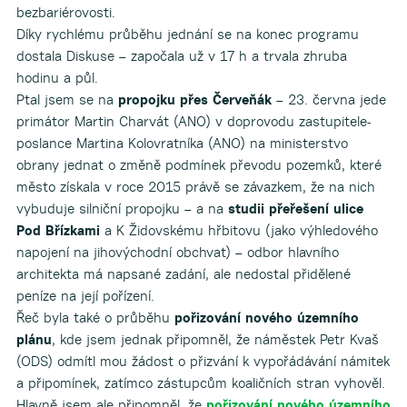
bezbariérovosti.
Díky rychlému průběhu jednání se na konec programu
dostala Diskuse – započala už v 17 h a trvala zhruba
hodinu a půl.
Ptal jsem se na
propojku přes Červeňák
– 23. června jede
primátor Martin Charvát (ANO) v doprovodu zastupitele-
poslance Martina Kolovratníka (ANO) na ministerstvo
obrany jednat o změně podmínek převodu pozemků, které
město získala v roce 2015 právě se závazkem, že na nich
vybuduje silniční propojku – a na
studii přeřešení ulice
Pod Břízkami
a K Židovskému hřbitovu (jako výhledového
napojení na jihovýchodní obchvat) – odbor hlavního
architekta má napsané zadání, ale nedostal přidělené
peníze na její pořízení.
Řeč byla také o průběhu
pořizování nového územního
plánu
, kde jsem jednak připomněl, že náměstek Petr Kvaš
(ODS) odmítl mou žádost o přizvání k vypořádávání námitek
a připomínek, zatímco zástupcům koaličních stran vyhověl.
Hlavně jsem ale připomněl, že
pořizování nového územního