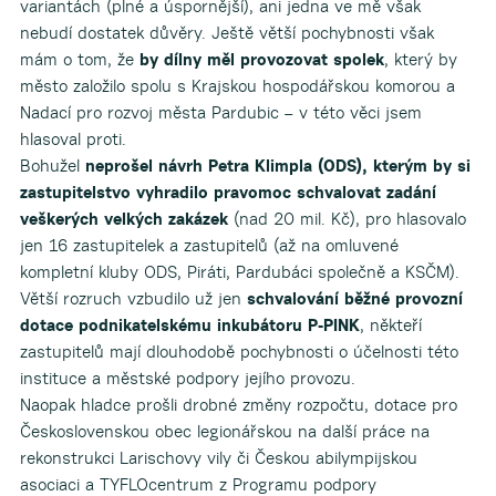
variantách (plné a úspornější), ani jedna ve mě však
nebudí dostatek důvěry. Ještě větší pochybnosti však
mám o tom, že
by dílny měl provozovat spolek
, který by
město založilo spolu s Krajskou hospodářskou komorou a
Nadací pro rozvoj města Pardubic – v této věci jsem
hlasoval proti.
Bohužel
neprošel návrh Petra Klimpla (ODS), kterým by si
zastupitelstvo vyhradilo pravomoc schvalovat zadání
veškerých velkých zakázek
(nad 20 mil. Kč), pro hlasovalo
jen 16 zastupitelek a zastupitelů (až na omluvené
kompletní kluby ODS, Piráti, Pardubáci společně a KSČM).
Větší rozruch vzbudilo už jen
schvalování běžné provozní
dotace podnikatelskému inkubátoru P-PINK
, někteří
zastupitelů mají dlouhodobě pochybnosti o účelnosti této
instituce a městské podpory jejího provozu.
Naopak hladce prošli drobné změny rozpočtu, dotace pro
Československou obec legionářskou na další práce na
rekonstrukci Larischovy vily či Českou abilympijskou
asociaci a TYFLOcentrum z Programu podpory